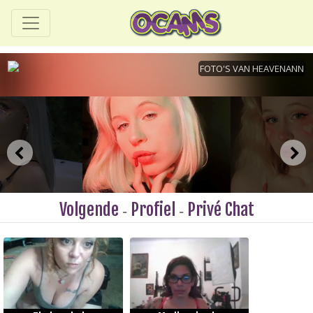
Volgende
Profiel
Privé Chat
-
-