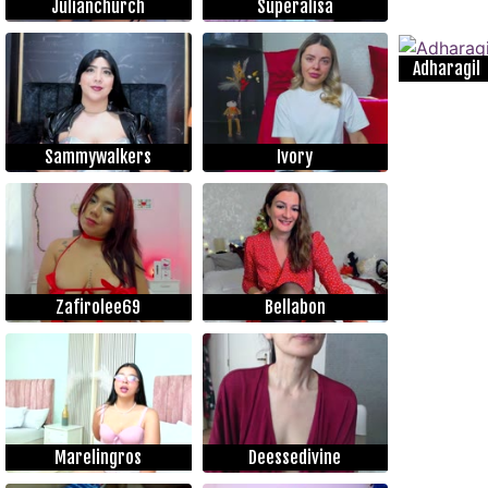
Julianchurch
Superalisa
Adharagil
Sammywalkers
Ivory
Zafirolee69
Bellabon
Marelingros
Deessedivine