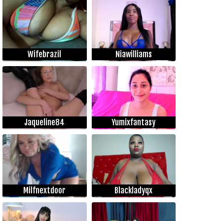
Wifebrazil
Niawilliams
Jaqueline84
Yumixfantasy
Milfnextdoor
Blackladyqx