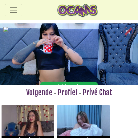
Volgende
Profiel
Privé Chat
-
-